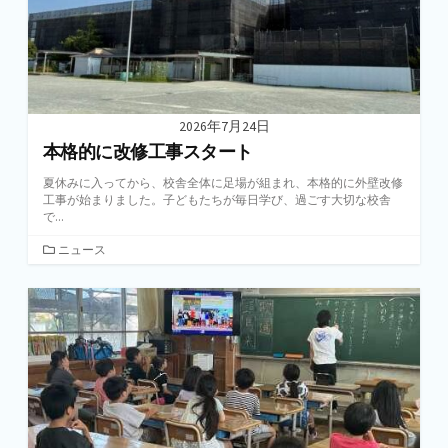
2026年7月24日
本格的に改修工事スタート
夏休みに入ってから、校舎全体に足場が組まれ、本格的に外壁改修
工事が始まりました。子どもたちが毎日学び、過ごす大切な校舎
で...
カ
ニュース
テ
ゴ
リ
ー