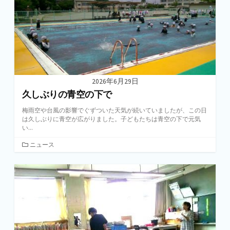
2026年6月29日
久しぶりの青空の下で
梅雨空や台風の影響でぐずついた天気が続いていましたが、この日
は久しぶりに青空が広がりました。子どもたちは青空の下で元気
い...
カ
ニュース
テ
ゴ
リ
ー