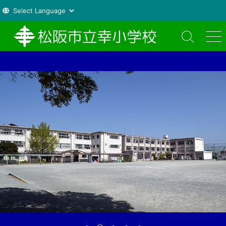
コ
ン
検
メ
索
ニ
テ
切
ュ
ン
り
ー
ツ
替
え
へ
ス
キ
ッ
プ