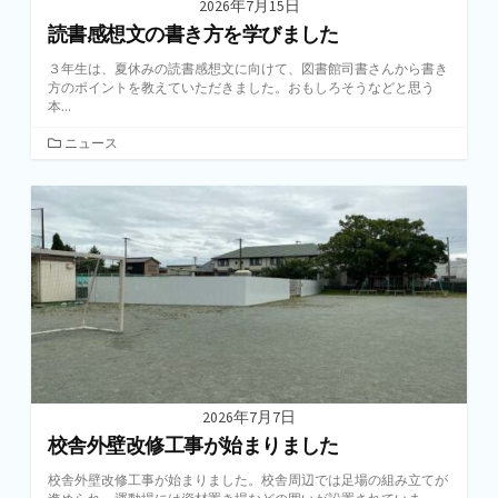
2026年7月15日
読書感想文の書き方を学びました
３年生は、夏休みの読書感想文に向けて、図書館司書さんから書き
方のポイントを教えていただきました。おもしろそうなどと思う
本...
カ
ニュース
テ
ゴ
リ
ー
2026年7月7日
校舎外壁改修工事が始まりました
校舎外壁改修工事が始まりました。校舎周辺では足場の組み立てが