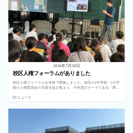
リ
ー
2026年7月30日
校区人権フォーラムがありました
校区人権フォーラムを本校で開催しました。校区の1中学校・3小学
校の人権委員会の児童生徒が集まり、今年度のテーマである「障...
カ
ニュース
テ
ゴ
リ
ー