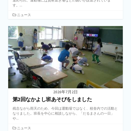
進められ、運動場には資材置き場などの囲いが設置されていま
す。...
カ
ニュース
テ
ゴ
リ
ー
2026年7月2日
第2回なかよし班あそびをしました
残念ながら雨天のため、今回は運動場ではなく、校舎内での活動と
なりました。班長を中心に相談しながら、「だるまさんの一日」
や...
カ
ニュース