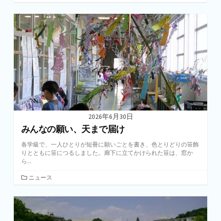
テ
ゴ
リ
ー
2026年6月30日
みんなの願い、天まで届け
各学級で、一人ひとりが短冊に願いごとを書き、色とりどりの笹飾
りとともに笹につるしました。廊下に立てかけられた笹は、窓か
ら...
カ
ニュース
テ
ゴ
リ
ー