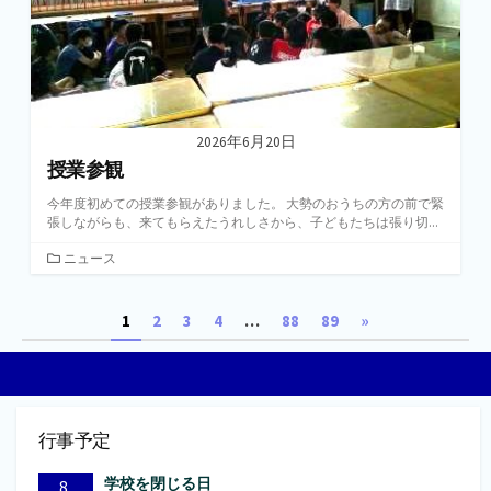
2026年6月20日
授業参観
今年度初めての授業参観がありました。 大勢のおうちの方の前で緊
張しながらも、来てもらえたうれしさから、子どもたちは張り切...
カ
ニュース
テ
ゴ
投
1
2
3
4
…
88
89
»
リ
ー
稿
の
ペ
行事予定
ー
学校を閉じる日
8