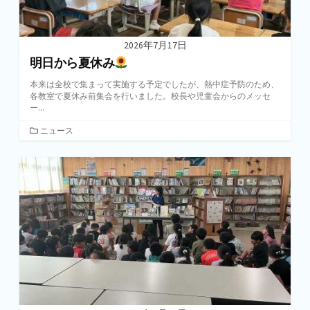
2026年7月17日
明日から夏休み
本来は全校で集まって実施する予定でしたが、熱中症予防のため、
各教室で夏休み前集会を行いました。校長や児童会からのメッセ
ー...
カ
ニュース
テ
ゴ
リ
ー