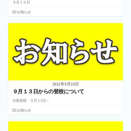
９月１０日
カ
お知らせ
テ
ゴ
リ
ー
2021年9月10日
９月１３日からの登校について
分散登校 ９月１3日～
カ
お知らせ
テ
ゴ
リ