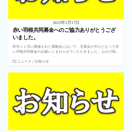
2023年1月17日
赤い羽根共同募金へのご協力ありがとうござ
いました。
昨年１１月に開催された運動会において、児童会が中心となって赤
い羽根共同募金のお願いにまわらせていただきました。 おかげ様...
カ
ニュース
/
お知らせ
テ
ゴ
リ
ー