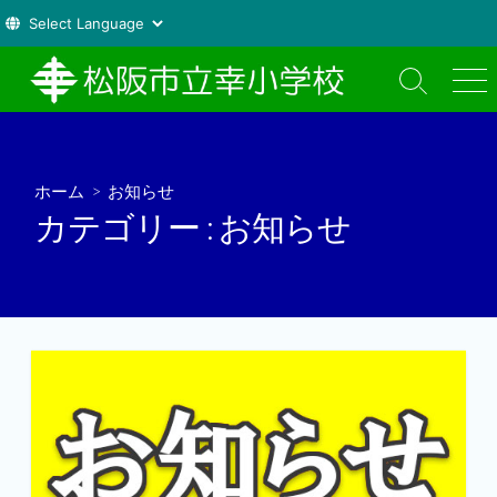
コ
ン
検
メ
索
ニ
テ
切
ュ
ン
り
ー
ツ
替
ホーム
> お知らせ
え
へ
カテゴリー :
お知らせ
ス
キ
ッ
プ