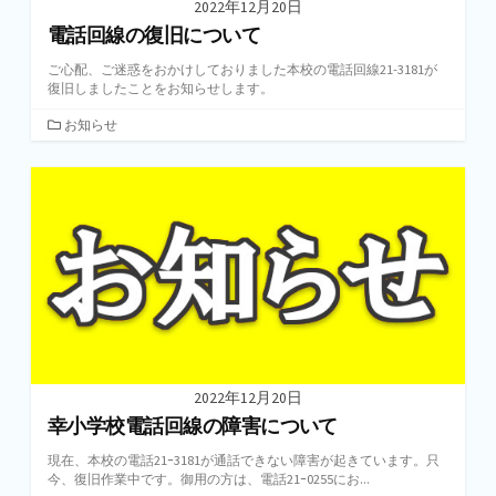
2022年12月20日
電話回線の復旧について
ご心配、ご迷惑をおかけしておりました本校の電話回線21-3181が
復旧しましたことをお知らせします。
カ
お知らせ
テ
ゴ
リ
ー
2022年12月20日
幸小学校電話回線の障害について
現在、本校の電話21ｰ3181が通話できない障害が起きています。只
今、復旧作業中です。御用の方は、電話21ｰ0255にお...