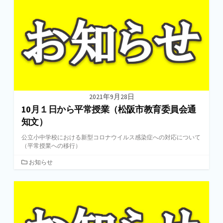
リ
ー
2021年9月28日
10月１日から平常授業（松阪市教育委員会通
知文）
公立小中学校における新型コロナウイルス感染症への対応について
（平常授業への移行）
カ
お知らせ
テ
ゴ
リ
ー