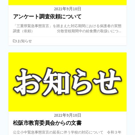
2021年9月10日
アンケート調査依頼について
「三重県緊急事態宣言」を踏まえた対応期間における保護者の実態
調査（依頼） 分散登校期間中の給食費の取扱いにつ...
カ
お知らせ
テ
ゴ
リ
ー
2021年9月10日
松阪市教育委員会からの文書
公立小中緊急事態宣言の延長に伴う学校の対応について 令和３年