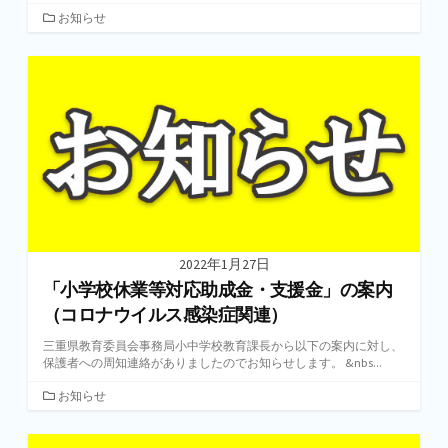
カ
お知らせ
テ
ゴ
リ
ー
2022年1月27日
「小学校休業等対応助成金・支援金」の案内
（コロナウイルス感染症関連）
三重県教育委員会事務局小中学校教育課長から以下の案内に対し、
保護者への周知連絡がありましたのでお知らせします。 &nbs...
カ
お知らせ
テ
ゴ