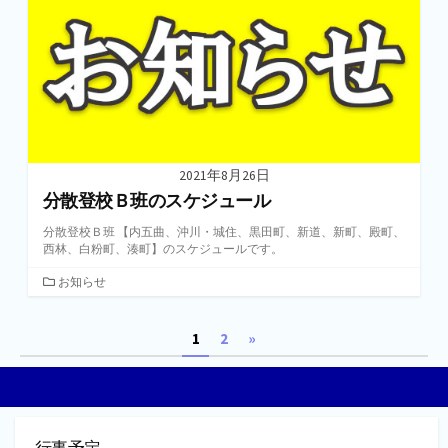
ー
2021年8月26日
分散登校Ｂ班のスケジュール
分散登校Ｂ班 【内五曲、沖川・城住、黒田町、新道、新町、殿町、
西林、白粉町、湊町】のスケジュールです。
カ
お知らせ
テ
ゴ
投
1
2
»
リ
ー
稿
の
ペ