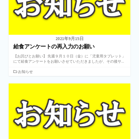
2021年9月15日
給食アンケートの再入力のお願い
【お詫びとお願い】 先週９月１０日（金）に「児童用タブレット」
にて給食アンケートをお願いさせていただきましたが、その後サ...
カ
お知らせ
テ
ゴ
リ
ー