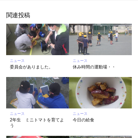
ブ
読
ェ
ェ
ェ
存
ッ
ア
ア
ア
関連投稿
ク
マ
ー
ク
に
保
ニュース
ニュース
存
委員会がありました。
休み時間の運動場・・
ニュース
ニュース
2年生 ミニトマトを育てよ
今日の給食
う