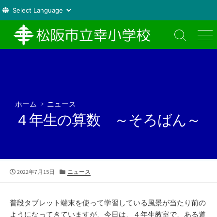
コ
ン
検
メ
索
ニ
テ
切
ュ
ン
り
ー
ツ
替
え
へ
ス
ホーム
>
ニュース
キ
４年生の算数 ～そろばん～
ッ
プ
公
カ
2022年7月15日
ニュース
開
テ
日
ゴ
リ
普段タブレット端末を使って学習している風景が当たり前の
ー
ようになってきていますが、今日は、４年生教室で、ある道