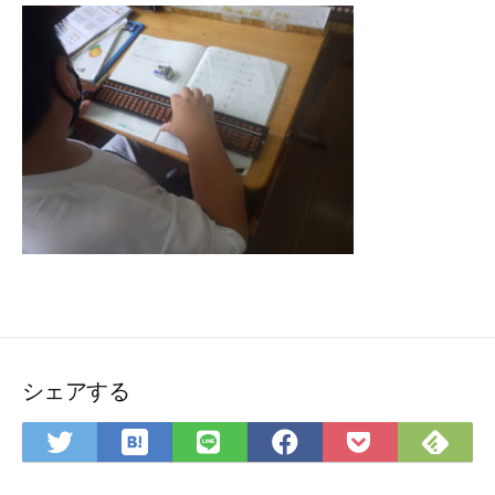
シェアする
は
Fee
Twitter
LINE
Facebook
Pocket
て
で
で
で
で
に
な
購
シ
シ
シ
保