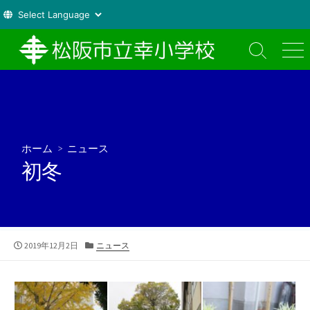
コ
ン
検
メ
索
ニ
テ
切
ュ
ン
り
ー
ツ
替
え
へ
ス
ホーム
>
ニュース
キ
初冬
ッ
プ
公
カ
2019年12月2日
ニュース
開
テ
日
ゴ
リ
ー