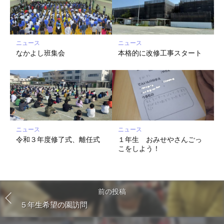
ニュース
ニュース
なかよし班集会
本格的に改修工事スタート
ニュース
ニュース
令和３年度修了式、離任式
１年生 おみせやさんごっ
こをしよう！
前の投稿
５年生希望の園訪問