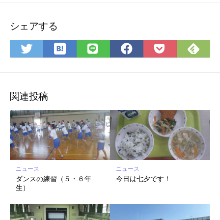
シェアする
は
Fee
Twitter
LINE
Facebook
Pocket
て
で
で
で
で
に
な
購
シ
シ
シ
保
ブ
読
ェ
ェ
ェ
存
ッ
ア
ア
ア
関連投稿
ク
マ
ー
ク
に
保
ニュース
ニュース
存
ダンスの練習（５・６年
今日は七夕です！
生）