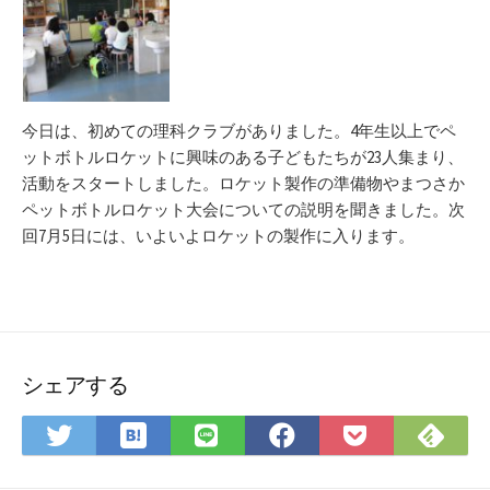
今日は、初めての理科クラブがありました。4年生以上でペ
ットボトルロケットに興味のある子どもたちが23人集まり、
活動をスタートしました。ロケット製作の準備物やまつさか
ペットボトルロケット大会についての説明を聞きました。次
回7月5日には、いよいよロケットの製作に入ります。
シェアする
は
Fee
Twitter
LINE
Facebook
Pocket
て
で
で
で
で
に
な
購
シ
シ
シ
保