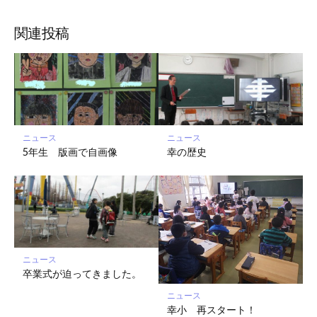
ブ
読
ェ
ェ
ェ
存
ッ
ア
ア
ア
関連投稿
ク
マ
ー
ク
に
保
ニュース
ニュース
存
5年生 版画で自画像
幸の歴史
ニュース
卒業式が迫ってきました。
ニュース
幸小 再スタート！