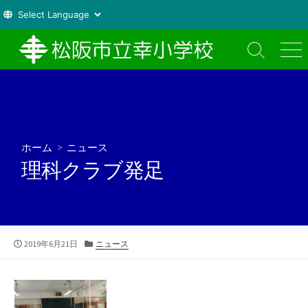
コ
ン
検
メ
索
ニ
テ
切
ュ
ン
り
ー
ツ
替
え
へ
ス
ホーム
>
ニュース
キ
理科クラブ発足
ッ
プ
公
カ
2019年6月21日
ニュース
開
テ
日
ゴ
リ
ー