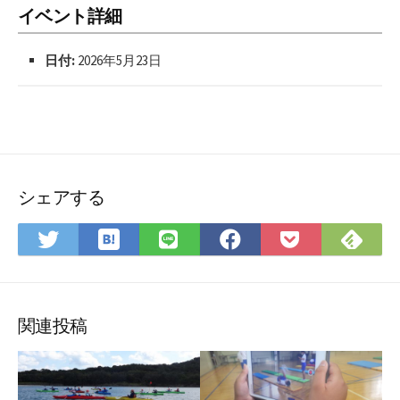
イベント詳細
日付:
2026年5月23日
シェアする
は
Fee
Twitter
LINE
Facebook
Pocket
て
で
で
で
で
に
な
購
シ
シ
シ
保
ブ
読
ェ
ェ
ェ
存
ッ
ア
ア
ア
関連投稿
ク
マ
ー