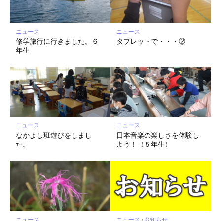
ク
に
保
ニュース
ニュース
存
修学旅行に行きました。６
タブレットで・・・②
年生
ニュース
ニュース
なかよし班遊びをしまし
日本音楽の楽しさを体験し
た。
よう！（５年生）
ニュース
/
お知らせ
ニュース