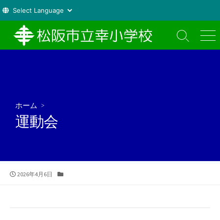
コ
ン
検
メ
索
ニ
テ
切
ュ
ン
り
ー
ツ
替
え
へ
ス
ホーム
>
キ
運動会
ッ
プ
公
カ
2026年4月6日
開
テ
日
ゴ
リ
ー