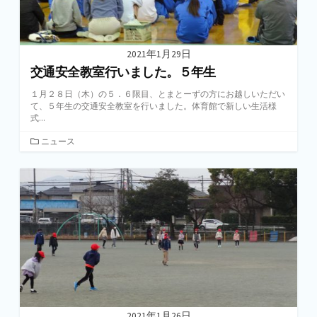
2021年1月29日
交通安全教室行いました。５年生
１月２８日（木）の５．６限目、とまとーずの方にお越しいただい
て、５年生の交通安全教室を行いました。体育館で新しい生活様
式...
カ
ニュース
テ
ゴ
リ
ー
2021年1月26日