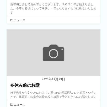
新年明けましておめでとうございます。２０２１年が始まりまし
た。今年も皆様にとって幸多い一年となりますように祈念いたしま
す...
カ
ニュース
テ
ゴ
リ
ー
2020年12月23日
冬休み前のお話
校長先生から冬休みにむけての三つのお話 新型コロナ対応というこ
とで、体育館での集会は控え校内放送で子どもたちにお話をしま...
カ
ニュース