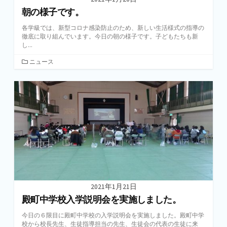
朝の様子です。
各学級では、新型コロナ感染防止のため、新しい生活様式の指導の
徹底に取り組んでいます。今日の朝の様子です。子どもたちも新
し...
カ
ニュース
テ
ゴ
リ
ー
2021年1月21日
殿町中学校入学説明会を実施しました。
今日の６限目に殿町中学校の入学説明会を実施しました。殿町中学
校から校長先生、生徒指導担当の先生、生徒会の代表の生徒に来