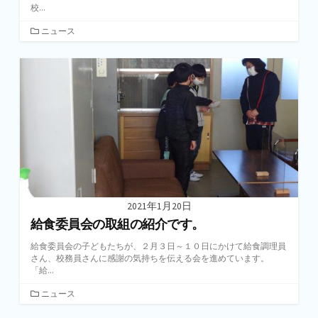
校...
カ
ニュース
テ
ゴ
リ
ー
2021年1月20日
給食委員会の取組の紹介です。
給食委員会の子どもたちが、２月３日～１０日にかけて給食調理員
さん、校務員さんに感謝の気持ちを伝える会を進めています。
「給...
カ
ニュース
テ