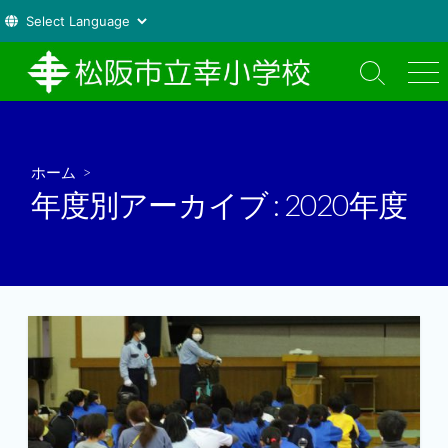
コ
ン
検
メ
索
ニ
テ
切
ュ
ン
り
ー
ツ
替
ホーム
>
え
へ
年度別アーカイブ :
2020年度
ス
キ
ッ
プ