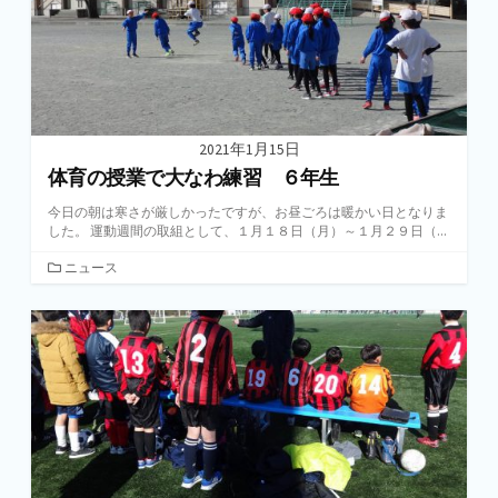
2021年1月15日
体育の授業で大なわ練習 ６年生
今日の朝は寒さが厳しかったですが、お昼ごろは暖かい日となりま
した。 運動週間の取組として、１月１８日（月）～１月２９日（...
カ
ニュース
テ
ゴ
リ
ー