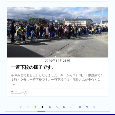
テ
ゴ
リ
ー
2020年12月21日
一斉下校の様子です。
冬休みまであと三日となりました。今日から３日間、３限授業で１
１時４０分に一斉下校です。一斉下校では、班長さんが中心とな
っ...
カ
ニュース
テ
ゴ
投
«
1
2
3
4
5
6
…
8
9
»
リ
ー
稿