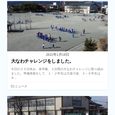
ゴ
リ
ー
2021年1月18日
大なわチャレンジをしました。
今日の２０分休み、各学級、３分間の大なわチャレンジに取り組み
ました。準備体操をして、１・２年生は大波小波、３～６年生は
８...
カ
ニュース
テ
ゴ
リ
ー