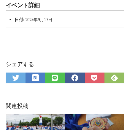
イベント詳細
日付:
2025年9月17日
シェアする
は
Fee
Twitter
LINE
Facebook
Pocket
て
で
で
で
で
に
な
購
シ
シ
シ
保
ブ
読
ェ
ェ
ェ
存
ッ
ア
ア
ア
関連投稿
ク
マ
ー