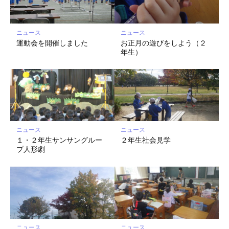
ク
に
保
ニュース
ニュース
存
運動会を開催しました
お正月の遊びをしよう（２
年生）
ニュース
ニュース
１・２年生サンサングルー
２年生社会見学
プ人形劇
ニュース
ニュース