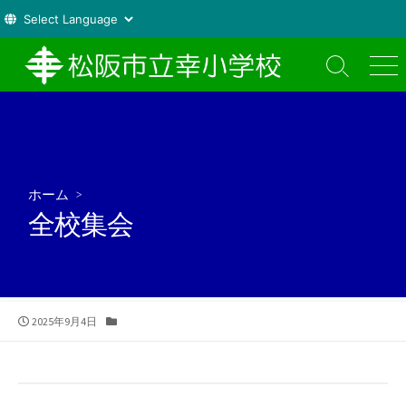
コ
ン
検
メ
索
ニ
テ
切
ュ
ン
り
ー
ツ
替
え
へ
ス
ホーム
>
キ
全校集会
ッ
プ
公
カ
2025年9月4日
開
テ
日
ゴ
リ
ー